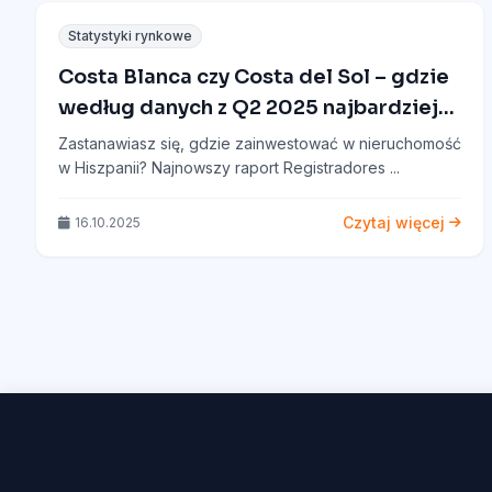
Statystyki rynkowe
Costa Blanca czy Costa del Sol – gdzie
według danych z Q2 2025 najbardziej
opłaca się inwestować w Hiszpanii?
Zastanawiasz się, gdzie zainwestować w nieruchomość
w Hiszpanii? Najnowszy raport Registradores ...
Czytaj więcej
16.10.2025