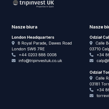
Nasze biura
Nasze bi
London Headquarters
Odział Ca
8 Royal Parade, Dawes Road
Calle Be
London SW6 7RE
03710 Calp
+44 0203 888 0008
+34 86
info@tripinvestuk.co.uk
calp@t
Odział To
Calle R
03181 Torr
+34 86
torrevi