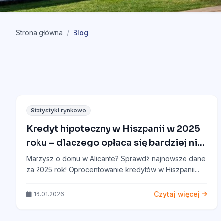
Strona główna
/
Blog
Statystyki rynkowe
Kredyt hipoteczny w Hiszpanii w 2025
roku – dlaczego opłaca się bardziej niż
w Polsce? Analiza rynku Alicante.
Marzysz o domu w Alicante? Sprawdź najnowsze dane
za 2025 rok! Oprocentowanie kredytów w Hiszpanii...
Czytaj więcej
16.01.2026