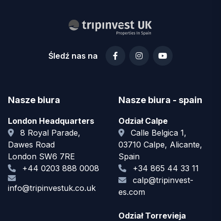
Śledź nas na
Nasze biura
Nasze biura - spain
London Headquarters
Odział Calpe
8 Royal Parade,
Calle Belgica 1,
Dawes Road
03710 Calpe, Alicante,
London SW6 7RE
Spain
+44 0203 888 0008
+34 865 44 33 11
calp@tripinvest-
info@tripinvestuk.co.uk
es.com
Odział Torrevieja