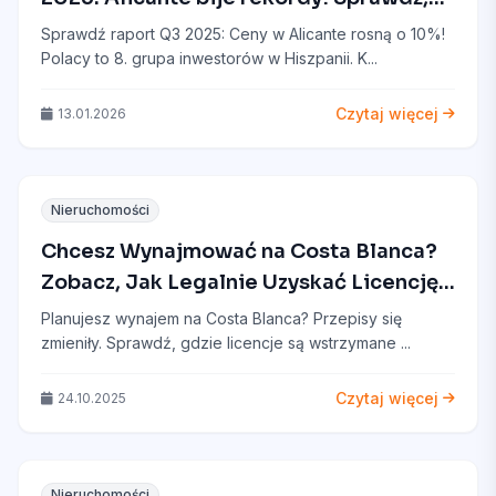
dlaczego Polacy masowo kupują domy
Sprawdź raport Q3 2025: Ceny w Alicante rosną o 10%!
na Costa Blanca
Polacy to 8. grupa inwestorów w Hiszpanii. K...
Czytaj więcej
13.01.2026
Nieruchomości
Chcesz Wynajmować na Costa Blanca?
Zobacz, Jak Legalnie Uzyskać Licencję
Turystyczną w 2025!
Planujesz wynajem na Costa Blanca? Przepisy się
zmieniły. Sprawdź, gdzie licencje są wstrzymane ...
Czytaj więcej
24.10.2025
Nieruchomości